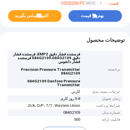
قیمت：USD$200/PC
MOQ：1
بهترین قیمت
اکنون تماس بگیرید
توضیحات محصول
فرستنده فشار دقیق EMP2، فرستنده فشار
دقیق 084G2109،084G2109 فرستنده
فشار دانفوس
,
برجسته
Precision Pressure Transmitter
084G2109
,
084G2109 Danfoss Pressure
Transmitter
جزئیات بسته بندی
کارتن
زمان تحویل
5-8 روز کاری
شرایط پرداخت
D/A، D/P، T/T، Western Union،
شماره مدل
084G2109
قابلیت ارائه
500