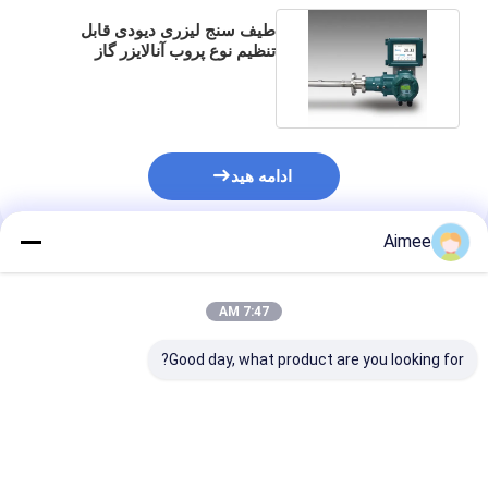
طیف سنج لیزری دیودی قابل
تنظیم نوع پروب آنالایزر گاز
TDLS8100 TDLS8200
ادامه هید
Aimee
محصولات توصیه شده
7:47 AM
Good day, what product are you looking for?
GF 2751 2751-1
چند گاز GasAlert