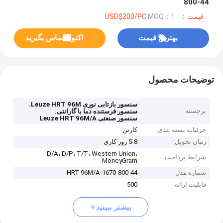
800-44
قیمت：USD$200/PC
MOQ：1
بهترین قیمت
اکنون تماس بگیرید
توضیحات محصول
,
سنسور بازتابی نوری Leuze HRT 96M
برجسته
,
سنسور فرستنده دما با گارانتی
سنسور صنعتی Leuze HRT 96M/A
جزئیات بسته بندی
کارتن
زمان تحویل
5-8 روز کاری
D/A، D/P، T/T، Western Union،
شرایط پرداخت
MoneyGram
شماره مدل
HRT 96M/A-1670-800-44
قابلیت ارائه
500
بیشتر ببینید